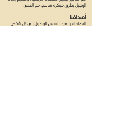
الإنجيل بطرق مبتكرة تتناسب مع العصر.
أهدافنا
الاهتمام بالفرد: السعي للوصول إلى كل شخص
وكأنه الوحيد.
تطوير الفريق: العمل على النمو الروحي،
النفسي، والتقني لأعضاء الفريق.
زيادة الإنتاج: تنفيذ عدد أكبر من المشاريع ذات
الجودة العالية.
محتوى عميق ومؤثر: تقديم مواد ذات قيمة
ورسالة حقيقية عبر وسائل التواصل الاجتماعي.
شراكات مستدامة: بناء علاقات طويلة الأمد مع
جهات تدعم رسالتنا.
خدمتنا اليوم
تُعد خدمة الميديا في الكنيسة أكثر من مجرد بث
اجتماعات أو إنتاج مواد إعلامية. نحن نعمل على:
إنتاج الترانيم، البرامج، والبودكاست.
تسويق وتوثيق وبث جميع الأحداث الكبرى.
إدارة منصات رقمية متعددة لنقل رسالة الله بطرق
متنوعة ومبتكرة.