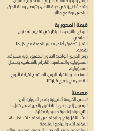
نؤمن بميديا ممسوحة بروح الله تخترق القلوب،
وتُحدث تغييرًا في حياة الناس، وتوصل رسالة الحق
الإلهي بوضوح وتأثير.
قيمنا المحورية
الإبداع والتجديد: الابتكار في تقديم المحتوى
الإعلامي.
التميز: تحقيق أعلى معايير الجودة في كل ما
نقدمه.
روح الفريق الواحد: التعاون لتحقيق رؤية مشتركة.
المسؤولية والمحاسبة: الالتزام بالشفافية وتحمل
المسؤولية.
الاستعداد والانقياد للروح: الاستماع لقيادة الروح
القدس في جميع قراراتنا.
مهمتنا
تسعى الكنيسة الإنجيلية بقصر الدوبارة إلى
الوصول إلى جميع الناطقين بالعربية، من خلال:
إنتاج مواد إعلامية مسيحية مؤثرة.
البث التلفزيوني والاجتماعي لاجتماعات الكنيسة،
المؤتمرات، والبرامج المتنوعة.
التواجد عبر جميع المنصات الرقمية، وتقديم رسالة