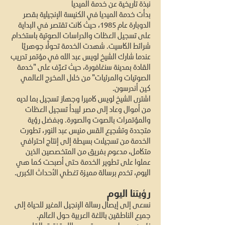
نبذة تاريخية عن خدمة الميديا
بدأت خدمة الميديا في الكنيسة الإنجيلية بقصر
الدوبارة عام 1985، حيث كانت تقتصر في البداية
على تسجيل العظات والدراسات الصوتية باستخدام
شرائط الكاسيت. شهدت الخدمة تحولًا جوهريًا
عندما شارك الشيخ لويس عبد الله في مؤتمر تدريب
القادة بمدينة سنغافورة، حيث تعرّف على "خدمة
الصوتيات والمرئيات" من خلال المخرج العالمي
كين أندرسون.
اشترى الشيخ لويس كاميرا وجهاز تسجيل بما لديه
من أموال وعاد إلى مصر ليبدأ تسجيل العظات
والمؤتمرات بالصوت والصورة. وبفضل رؤية
متجددة وتشجيع القس منيس عبد النور، تطورت
الخدمة من تسجيلات بسيطة إلى إنتاج احترافي
متكامل، مدعوم بفريق من المتخصصين الذين
عملوا على تطوير الخدمة حتى أصبحت كما هي
اليوم، تخدم برسالة مميزة تغطي الأحداث الكبرى.
رؤيتنا اليوم
نسعى إلى إيصال رسالة الإنجيل المغير للحياة إلى
جميع الناطقين باللغة العربية حول العالم.