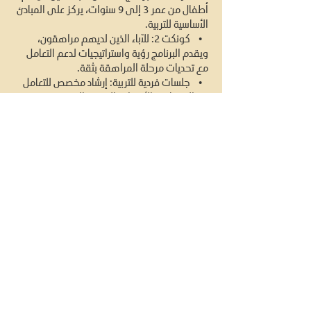
أطفال من عمر 3 إلى 9 سنوات، يركز على المبادئ
الأساسية للتربية.
• كونكت 2: للآباء الذين لديهم مراهقون،
ويقدم البرنامج رؤية واستراتيجيات لدعم التعامل
مع تحديات مرحلة المراهقة بثقة.
• جلسات فردية للتربية: إرشاد مخصص للتعامل
مع التحديات والأهداف التربوية المحددة.
• ورش عمل ليوم واحد: تناقش موضوعات
متنوعة في التربية مع تقديم استراتيجيات عملية
ورؤى مفيدة.
برنامج كونكت للتربية يغطي:
• إدارة الضغوط: استراتيجيات فعالة لتحقيق
التوازن بين ضغوط الحياة والضغوط المرتبطة
بالتربية.
• مواجهة تحديات التربية: حلول عملية للتعامل
مع التحديات الشائعة في التربية.
• المبادئ الأساسية للتربية: مفاهيم أساسية
للتربية الفعالة والداعمة.
للتواصل: