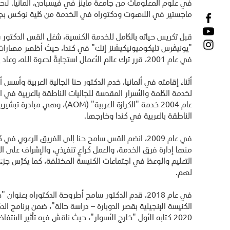
في علوم المعلومات من جامعة ماينز في فيسبادن، ألمانيا. لا
ماجستير في اللاهوت ودكتوراه في الخدمة من كلية نوكس بجا
قبل تكريس حياته بالكامل للخدمة الكنسية، شغل القس الدكتو
"يونيڤرس تليكوميونيكيشنز إنك" في كندا، حيث أظهر مهارات ق
في عام 2001، قرر ترك عالم الأعمال استجابةً لدعوة الله، وعاد إلى مصر مكرّسًا حياته لخدمة الكنيسة.
لخدمة الكلمة والأسرار المقدسة للجاليات الناطقة بالعربية في
عام 2004 خدمة "الكرازة العربية"
الناطقة بالعربية في كندا وخارجها.
في عام 2009، انضم القس سامح حنا إلى الفريق الرعوي 
منها إدارة فرق الخدمة، والعمل كراعٍ تنفيذي، والإشراف على ال
التعليم والوعظ في اجتماعات الكنيسة المختلفة، كما يكرّس جزءًا 
لهم.
في عام 2018، قدم الدكتور سامح أطروحة الدكتوراه بعنو
الكنيسة الإنجيلية بقصر الدوبارة – دراسة حالة"، ضمن برنامج ا
2020 كتابه الأول "خارج الأسوار"، حيث ناقش فيه تأثير الانتفاضة المدنية على الكنيسة.