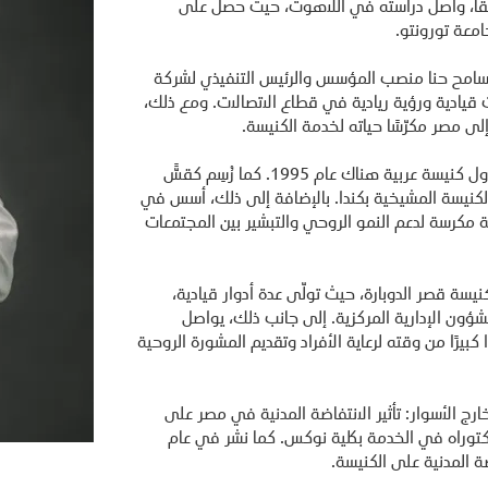
حقًا، واصل دراسته في اللاهوت، حيث حصل على
معة تورونتو.
ر سامح حنا منصب المؤسس والرئيس التنفيذي لشركة
يادية ورؤية ريادية في قطاع الاتصالات. ومع ذلك،
أثناء إقامته في ألمانيا، خدم الدكتور حنا الجالية العربية وأسس أول كنيسة عربية هناك عام 1995. كما رُسِم كقسٍّ
 الكنيسة المشيخية بكندا. بالإضافة إلى ذلك، أسس في
 (AOM)، وهي مبادرة تبشيرية مكرسة لدعم النمو الروحي والتبشير بين المجتمعات
في كنيسة قصر الدوبارة، حيث تولّى عدة أدوار قيادية،
شؤون الإدارية المركزية. إلى جانب ذلك، يواصل
كبيرًا من وقته لرعاية الأفراد وتقديم المشورة الروحية
ان "خارج الأسوار: تأثير الانتفاضة المدنية في مصر على
لدكتوراه في الخدمة بكلية نوكس. كما نشر في عام