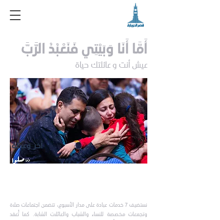
أَمَّا أَنَا وَبَيْتِي فَنَعْبُدُ الرَّبَّ
عيش أنت و عائلتك حياة
آخر وعظة
نستضيف 7 خدمات عبادة على مدار الأسبوع، تتضمن اجتماعات صلاة
وتجمعات مخصصة للنساء والشباب والعائلات الشابة. كما تُعقد