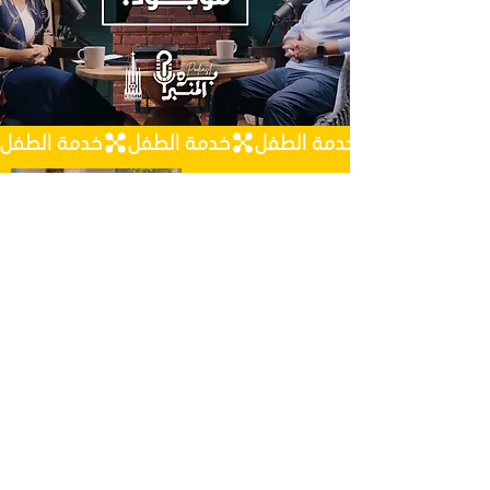
خدمة الطفل
"من افواه الأطفال والرضع أسست حمداً
بسبب اضدادك لتسكيت عدو ومنتقم"
مزمور 2:8
يوم الجمعة: