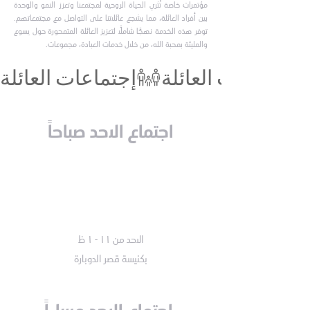
مؤتمرات خاصة تُثري الحياة الروحية لمجتمعنا وتعزز النمو والوحدة
بين أفراد العائلة، مما يشجع عائلاتنا على التواصل مع مجتمعاتهم.
توفر هذه الخدمة نهجًا شاملاً لتعزيز العائلة المتمحورة حول يسوع
والمليئة بمحبة الله، من خلال خدمات العبادة، مجموعات.
إجتماعات العائلة
اجتماع الاحد صباحاً
الاحد من ١١ - ١ ظ
بكنيسة قصر الدوبارة