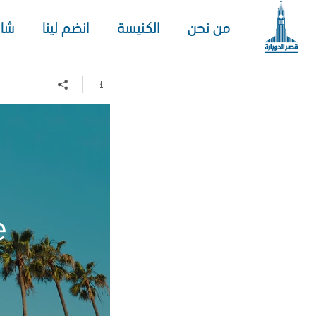
من نحن
الكنيسة
انضم لينا
شا
e