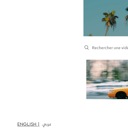
Search videos
عربي
English |